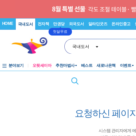
HOME
전자책
만권당
외국도서
알라딘굿즈
온라인중고
국내도서
첫달무료
국내도서
분야보기
오뒷세이아
추천마법사
베스트
새로나온책
이벤트
요청하신 페이지
시스템 관리자에게 에