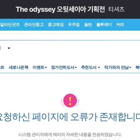
알라딘굿즈
온라인중고
중고매장
우주점
음반
블루레이
커피
서
스트
새로나온책
이벤트
정가인하도서
추천도서
작가와의 만남
북
요청하신 페이지에 오류가 존재합니다
시스템 관리자에게 에러의 자세한 내용을 전송하였습니다.