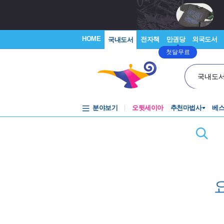
HOME
전자책
만권당
외국도서
국내도서
첫달무료
국내도
분야보기
오뒷세이아
추천마법사
베