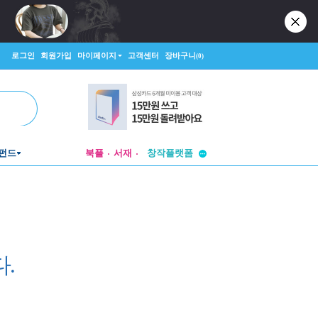
로그인
회원가입
마이페이지
고객센터
장바구니
(0)
투비컨티뉴드
펀드
북플
서재
창작플랫폼
투비컨티뉴드
.