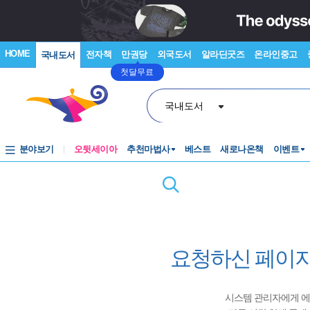
HOME
전자책
만권당
외국도서
알라딘굿즈
온라인중고
국내도서
첫달무료
국내도서
분야보기
오뒷세이아
추천마법사
베스트
새로나온책
이벤트
요청하신 페이지
시스템 관리자에게 에