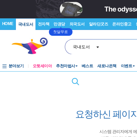
HOME
전자책
만권당
외국도서
알라딘굿즈
온라인중고
국내도서
첫달무료
국내도서
분야보기
오뒷세이아
추천마법사
베스트
새로나온책
이벤트
요청하신 페이지
시스템 관리자에게 에