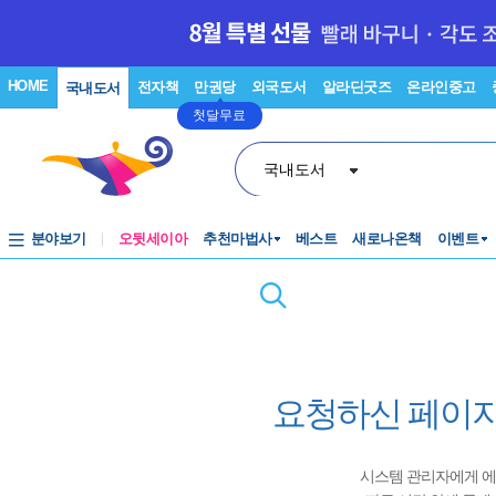
HOME
전자책
만권당
외국도서
알라딘굿즈
온라인중고
국내도서
첫달무료
국내도서
분야보기
오뒷세이아
추천마법사
베스트
새로나온책
이벤트
요청하신 페이지
시스템 관리자에게 에