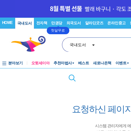
HOME
전자책
만권당
외국도서
알라딘굿즈
온라인중고
국내도서
첫달무료
국내도서
분야보기
오뒷세이아
추천마법사
베스트
새로나온책
이벤트
요청하신 페이지
시스템 관리자에게 에