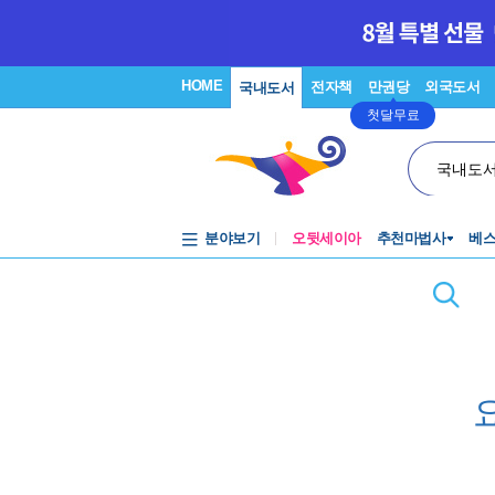
HOME
전자책
만권당
외국도서
국내도서
첫달무료
국내도
분야보기
오뒷세이아
추천마법사
베