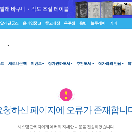
알라딘굿즈
온라인중고
중고매장
우주점
음반
블루레이
커피
서
스트
새로나온책
이벤트
정가인하도서
추천도서
작가와의 만남
북
요청하신 페이지에 오류가 존재합니다
시스템 관리자에게 에러의 자세한 내용을 전송하였습니다.