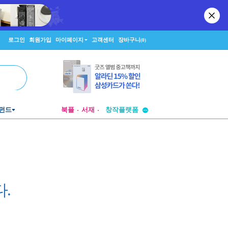
로그인
회원가입
마이페이지
고객센터
장바구니
(0)
투비컨티뉴드
창작플랫폼
펀드
북플
서재
투비컨티뉴드
.