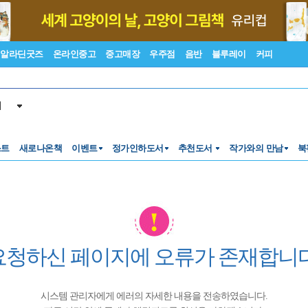
알라딘굿즈
온라인중고
중고매장
우주점
음반
블루레이
커피
서
스트
새로나온책
이벤트
정가인하도서
추천도서
작가와의 만남
북
요청하신 페이지에 오류가 존재합니다
시스템 관리자에게 에러의 자세한 내용을 전송하였습니다.