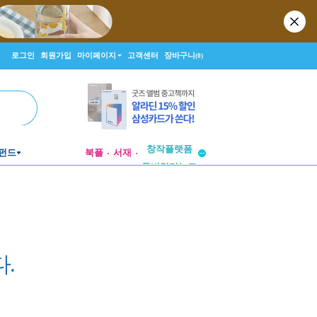
로그인
회원가입
마이페이지
고객센터
장바구니
(0)
투비컨티뉴드
창작플랫폼
펀드
북플
서재
투비컨티뉴드
.