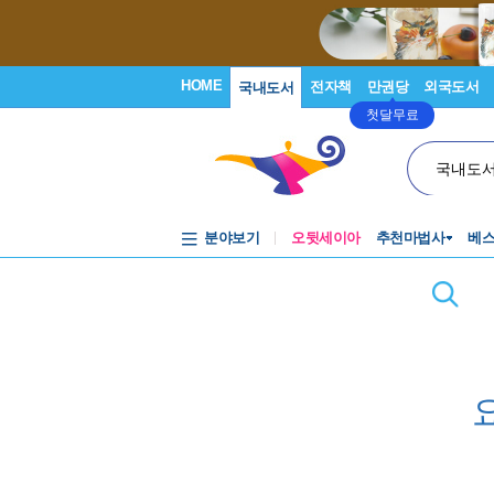
HOME
전자책
만권당
외국도서
국내도서
첫달무료
국내도
분야보기
오뒷세이아
추천마법사
베