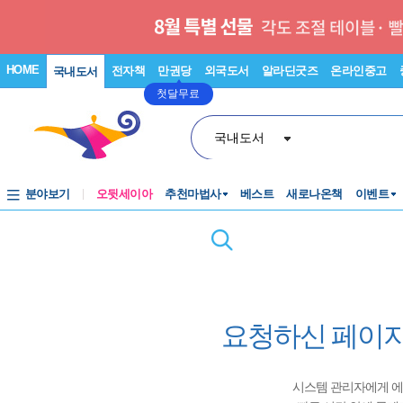
HOME
전자책
만권당
외국도서
알라딘굿즈
온라인중고
국내도서
첫달무료
국내도서
분야보기
오뒷세이아
추천마법사
베스트
새로나온책
이벤트
요청하신 페이지
시스템 관리자에게 에