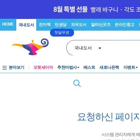
HOME
전자책
만권당
외국도서
알라딘굿즈
온라인중고
국내도서
첫달무료
국내도서
분야보기
오뒷세이아
추천마법사
베스트
새로나온책
이벤트
요청하신 페이지
시스템 관리자에게 에