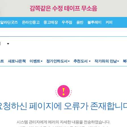
알라딘굿즈
온라인중고
중고매장
우주점
음반
블루레이
커피
서
스트
새로나온책
이벤트
정가인하도서
추천도서
작가와의 만남
북
요청하신 페이지에 오류가 존재합니다
시스템 관리자에게 에러의 자세한 내용을 전송하였습니다.