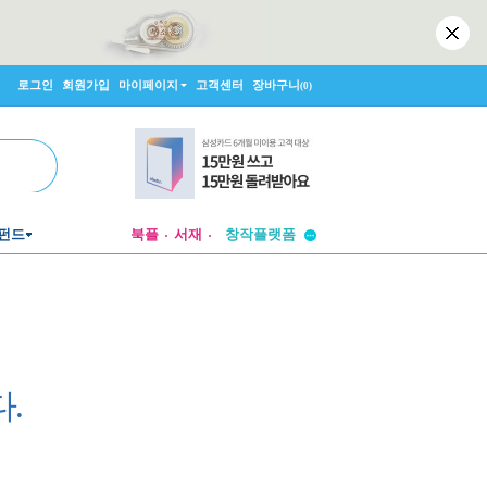
로그인
회원가입
마이페이지
고객센터
장바구니
(0)
투비컨티뉴드
펀드
북플
서재
창작플랫폼
투비컨티뉴드
.