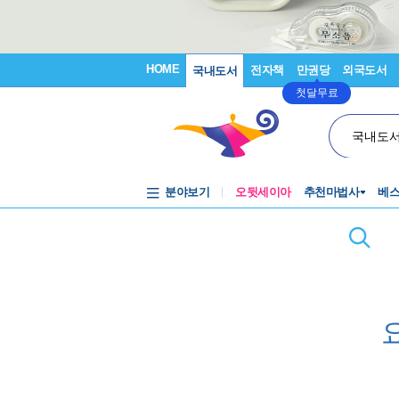
HOME
전자책
만권당
외국도서
국내도서
첫달무료
국내도
분야보기
오뒷세이아
추천마법사
베