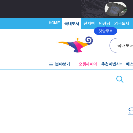
HOME
전자책
만권당
외국도서
국내도서
첫달무료
국내도
분야보기
오뒷세이아
추천마법사
베