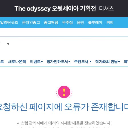
알라딘굿즈
온라인중고
중고매장
우주점
음반
블루레이
커피
서
스트
새로나온책
이벤트
정가인하도서
추천도서
작가와의 만남
북
요청하신 페이지에 오류가 존재합니다
시스템 관리자에게 에러의 자세한 내용을 전송하였습니다.