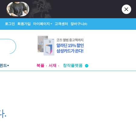
로그인
회원가입
마이페이지
고객센터
장바구니
(0)
투비컨티뉴드
펀드
북플
서재
창작플랫폼
투비컨티뉴드
.