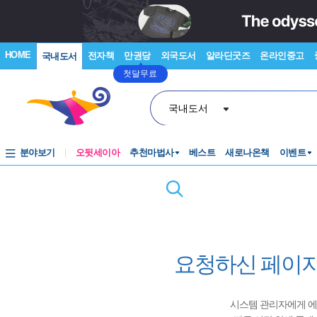
HOME
전자책
만권당
외국도서
알라딘굿즈
온라인중고
국내도서
첫달무료
국내도서
분야보기
오뒷세이아
추천마법사
베스트
새로나온책
이벤트
요청하신 페이지
시스템 관리자에게 에