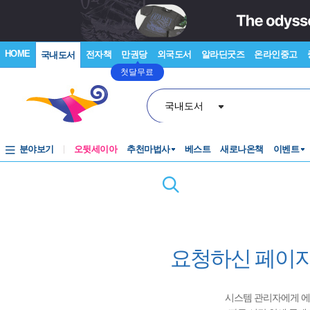
HOME
전자책
만권당
외국도서
알라딘굿즈
온라인중고
국내도서
첫달무료
국내도서
분야보기
오뒷세이아
추천마법사
베스트
새로나온책
이벤트
요청하신 페이지
시스템 관리자에게 에