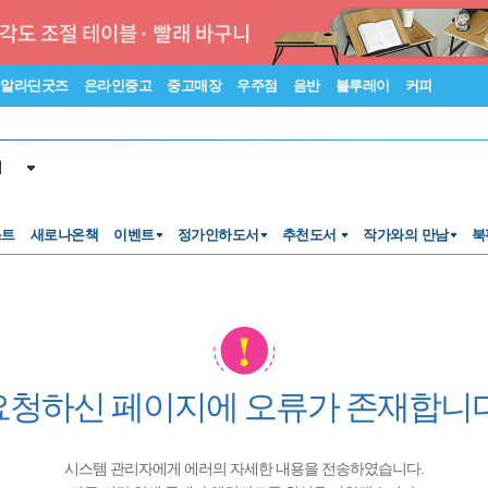
알라딘굿즈
온라인중고
중고매장
우주점
음반
블루레이
커피
서
스트
새로나온책
이벤트
정가인하도서
추천도서
작가와의 만남
북
요청하신 페이지에 오류가 존재합니다
시스템 관리자에게 에러의 자세한 내용을 전송하였습니다.