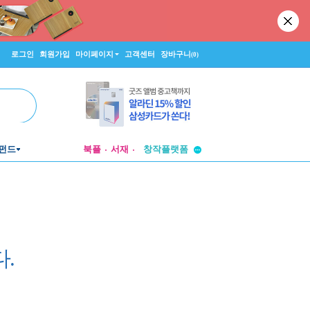
로그인
회원가입
마이페이지
고객센터
장바구니
(0)
투비컨티뉴드
창작플랫폼
펀드
북플
서재
투비컨티뉴드
.