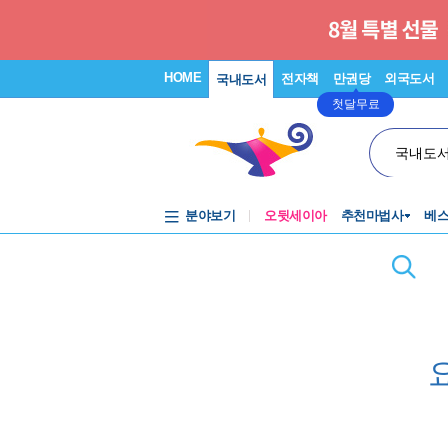
HOME
전자책
만권당
외국도서
국내도서
첫달무료
국내도
분야보기
오뒷세이아
추천마법사
베