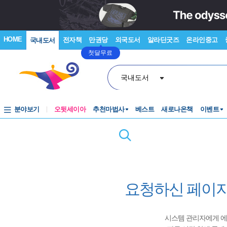
HOME
전자책
만권당
외국도서
알라딘굿즈
온라인중고
국내도서
첫달무료
국내도서
분야보기
오뒷세이아
추천마법사
베스트
새로나온책
이벤트
요청하신 페이지
시스템 관리자에게 에