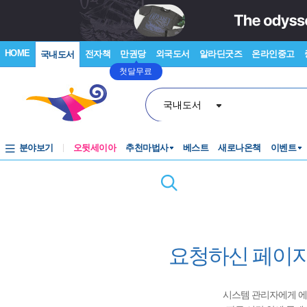
HOME
전자책
만권당
외국도서
알라딘굿즈
온라인중고
국내도서
첫달무료
국내도서
분야보기
오뒷세이아
추천마법사
베스트
새로나온책
이벤트
요청하신 페이지
시스템 관리자에게 에