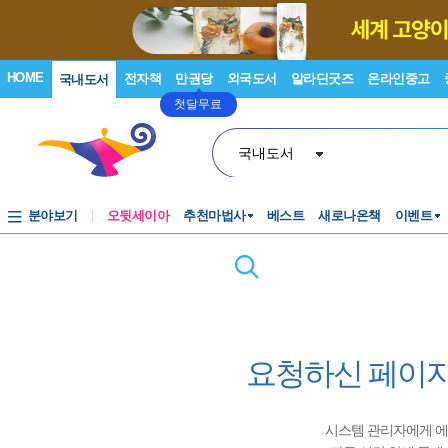
HOME
전자책
만권당
외국도서
알라딘굿즈
온라인중고
국내도서
첫달무료
국내도서
분야보기
오뒷세이아
추천마법사
베스트
새로나온책
이벤트
요청하신 페이지
시스템 관리자에게 에