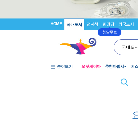
HOME
전자책
만권당
외국도서
국내도서
첫달무료
국내도
분야보기
오뒷세이아
추천마법사
베