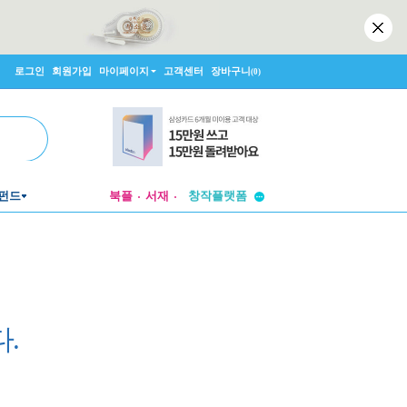
로그인
회원가입
마이페이지
고객센터
장바구니
(0)
투비컨티뉴드
창작플랫폼
펀드
북플
서재
투비컨티뉴드
.