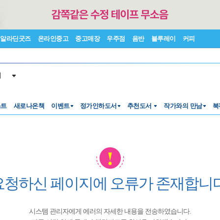
알라딘굿즈
온라인중고
중고매장
우주점
음반
블루레이
커피
서
스트
새로나온책
이벤트
정가인하도서
추천도서
작가와의 만남
북
요청하신 페이지에 오류가 존재합니다
시스템 관리자에게 에러의 자세한 내용을 전송하였습니다.