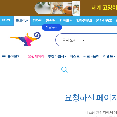
HOME
전자책
만권당
외국도서
알라딘굿즈
온라인중고
국내도서
첫달무료
국내도서
분야보기
오뒷세이아
추천마법사
베스트
새로나온책
이벤트
요청하신 페이지
시스템 관리자에게 에