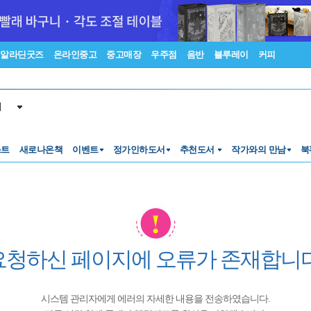
알라딘굿즈
온라인중고
중고매장
우주점
음반
블루레이
커피
서
스트
새로나온책
이벤트
정가인하도서
추천도서
작가와의 만남
북
요청하신 페이지에 오류가 존재합니다
시스템 관리자에게 에러의 자세한 내용을 전송하였습니다.