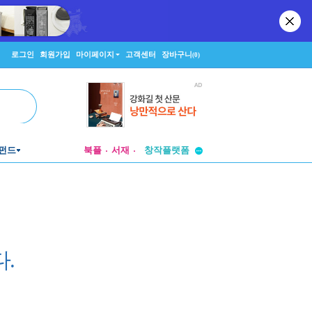
로그인
회원가입
마이페이지
고객센터
장바구니
(0)
투비컨티뉴드
창작플랫폼
펀드
북플
서재
투비컨티뉴드
.