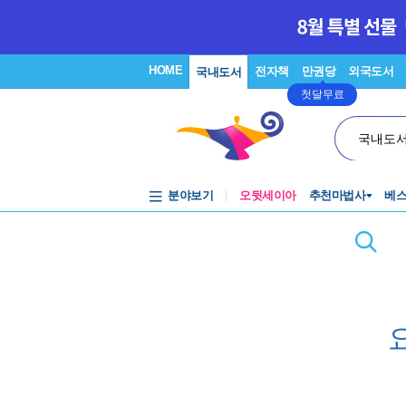
HOME
전자책
만권당
외국도서
국내도서
첫달무료
국내도
분야보기
오뒷세이아
추천마법사
베