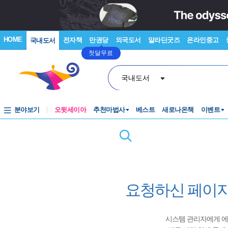
HOME
전자책
만권당
외국도서
알라딘굿즈
온라인중고
국내도서
첫달무료
국내도서
분야보기
오뒷세이아
추천마법사
베스트
새로나온책
이벤트
요청하신 페이지
시스템 관리자에게 에