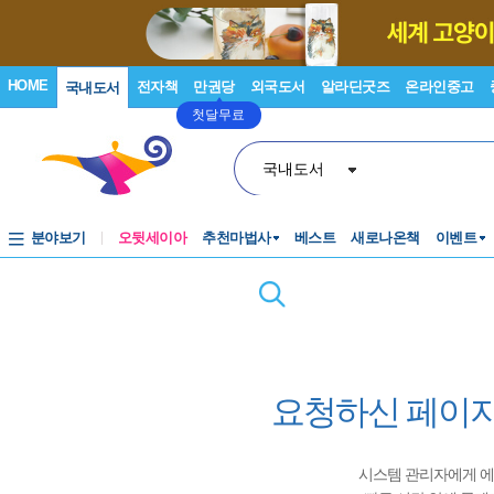
HOME
전자책
만권당
외국도서
알라딘굿즈
온라인중고
국내도서
첫달무료
국내도서
분야보기
오뒷세이아
추천마법사
베스트
새로나온책
이벤트
요청하신 페이지
시스템 관리자에게 에