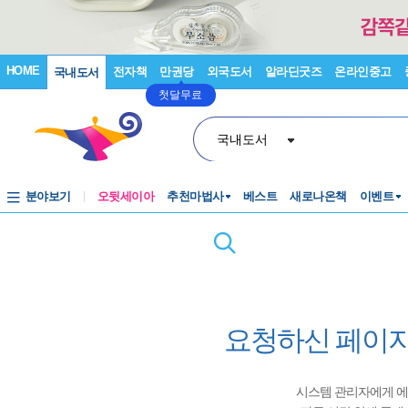
HOME
전자책
만권당
외국도서
알라딘굿즈
온라인중고
국내도서
첫달무료
국내도서
분야보기
오뒷세이아
추천마법사
베스트
새로나온책
이벤트
요청하신 페이지
시스템 관리자에게 에