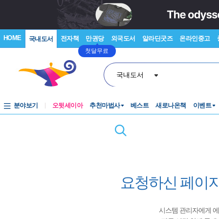
HOME
전자책
만권당
외국도서
알라딘굿즈
온라인중고
국내도서
첫달무료
국내도서
분야보기
오뒷세이아
추천마법사
베스트
새로나온책
이벤트
요청하신 페이지
시스템 관리자에게 에