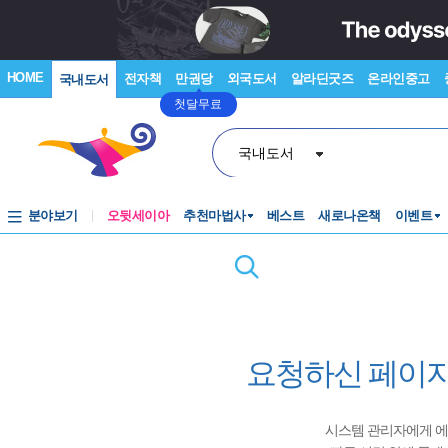
HOME
전자책
만권당
외국도서
알라딘굿즈
온라인중고
국내도서
첫달무료
국내도서
분야보기
오뒷세이아
추천마법사
베스트
새로나온책
이벤트
요청하신 페이지
시스템 관리자에게 에