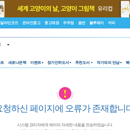
알라딘굿즈
온라인중고
중고매장
우주점
음반
블루레이
커피
서
스트
새로나온책
이벤트
정가인하도서
추천도서
작가와의 만남
북
요청하신 페이지에 오류가 존재합니다
시스템 관리자에게 에러의 자세한 내용을 전송하였습니다.