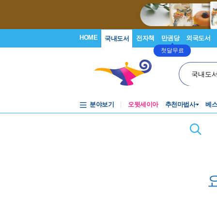
HOME
전자책
만권당
외국도서
국내도서
첫달무료
국내도
분야보기
오뒷세이아
추천마법사
베