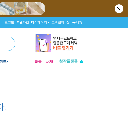
로그인
회원가입
마이페이지
고객센터
장바구니
(0)
투비컨티뉴드
창작플랫폼
펀드
북플
서재
투비컨티뉴드
.