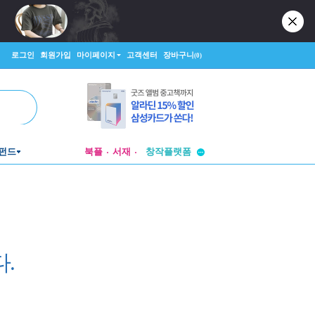
로그인
회원가입
마이페이지
고객센터
장바구니
(0)
투비컨티뉴드
펀드
북플
서재
창작플랫폼
투비컨티뉴드
.