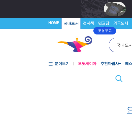
HOME
전자책
만권당
외국도서
국내도서
첫달무료
국내도
분야보기
오뒷세이아
추천마법사
베