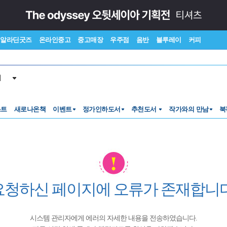
알라딘굿즈
온라인중고
중고매장
우주점
음반
블루레이
커피
서
스트
새로나온책
이벤트
정가인하도서
추천도서
작가와의 만남
북
요청하신 페이지에 오류가 존재합니다
시스템 관리자에게 에러의 자세한 내용을 전송하였습니다.