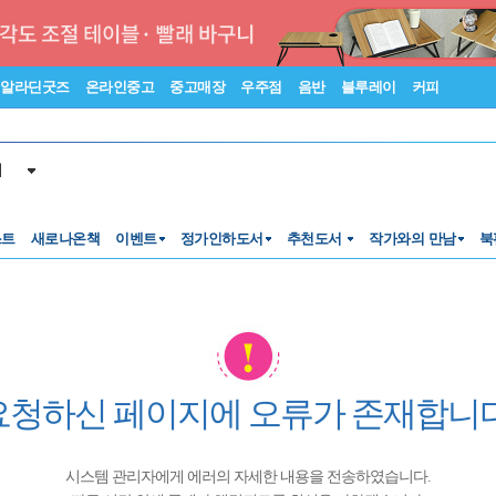
알라딘굿즈
온라인중고
중고매장
우주점
음반
블루레이
커피
서
스트
새로나온책
이벤트
정가인하도서
추천도서
작가와의 만남
북
요청하신 페이지에 오류가 존재합니다
시스템 관리자에게 에러의 자세한 내용을 전송하였습니다.