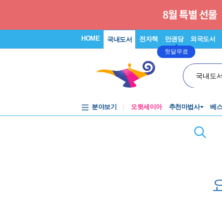
HOME
전자책
만권당
외국도서
국내도서
첫달무료
국내도
분야보기
오뒷세이아
추천마법사
베