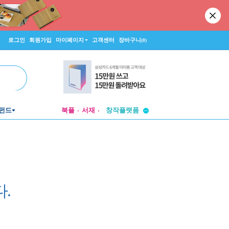
로그인
회원가입
마이페이지
고객센터
장바구니
(0)
투비컨티뉴드
펀드
북플
서재
창작플랫폼
투비컨티뉴드
.