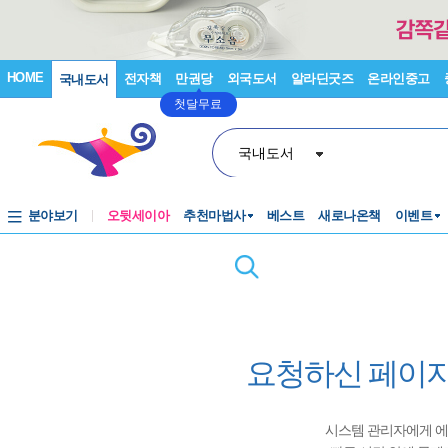
HOME
전자책
만권당
외국도서
알라딘굿즈
온라인중고
국내도서
첫달무료
국내도서
분야보기
오뒷세이아
추천마법사
베스트
새로나온책
이벤트
요청하신 페이지
시스템 관리자에게 에