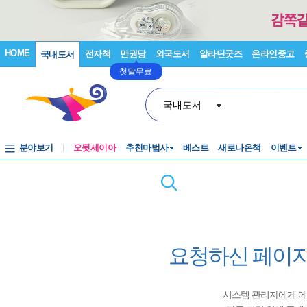
HOME
전자책
만권당
외국도서
알라딘굿즈
온라인중고
국내도서
첫달무료
국내도서
분야보기
오뒷세이아
추천마법사
베스트
새로나온책
이벤트
요청하신 페이지
시스템 관리자에게 에