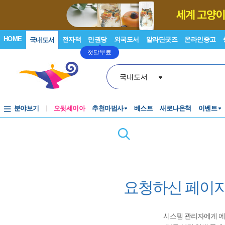
HOME
전자책
만권당
외국도서
알라딘굿즈
온라인중고
국내도서
첫달무료
국내도서
분야보기
오뒷세이아
추천마법사
베스트
새로나온책
이벤트
요청하신 페이지
시스템 관리자에게 에