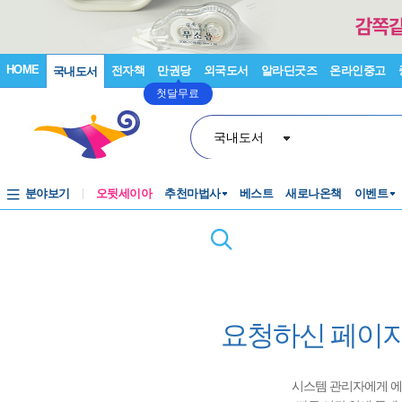
HOME
전자책
만권당
외국도서
알라딘굿즈
온라인중고
국내도서
첫달무료
국내도서
분야보기
오뒷세이아
추천마법사
베스트
새로나온책
이벤트
요청하신 페이지
시스템 관리자에게 에