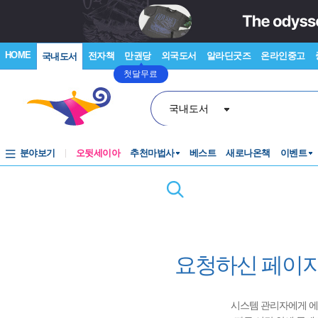
HOME
전자책
만권당
외국도서
알라딘굿즈
온라인중고
국내도서
첫달무료
국내도서
분야보기
오뒷세이아
추천마법사
베스트
새로나온책
이벤트
요청하신 페이지
시스템 관리자에게 에