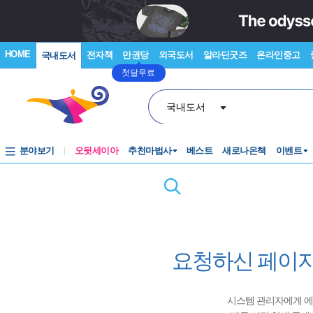
HOME
전자책
만권당
외국도서
알라딘굿즈
온라인중고
국내도서
첫달무료
국내도서
분야보기
오뒷세이아
추천마법사
베스트
새로나온책
이벤트
요청하신 페이지
시스템 관리자에게 에