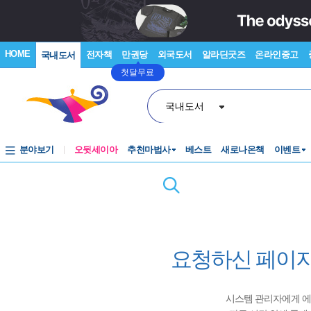
HOME
전자책
만권당
외국도서
알라딘굿즈
온라인중고
국내도서
첫달무료
국내도서
분야보기
오뒷세이아
추천마법사
베스트
새로나온책
이벤트
요청하신 페이지
시스템 관리자에게 에