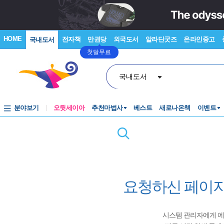
HOME
전자책
만권당
외국도서
알라딘굿즈
온라인중고
국내도서
첫달무료
국내도서
분야보기
오뒷세이아
추천마법사
베스트
새로나온책
이벤트
요청하신 페이지
시스템 관리자에게 에