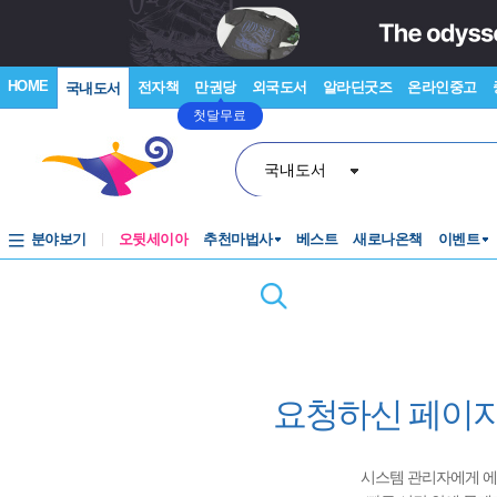
HOME
전자책
만권당
외국도서
알라딘굿즈
온라인중고
국내도서
첫달무료
국내도서
분야보기
오뒷세이아
추천마법사
베스트
새로나온책
이벤트
요청하신 페이지
시스템 관리자에게 에