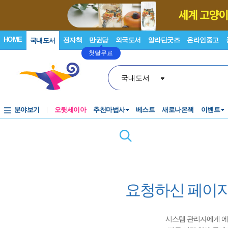
HOME
전자책
만권당
외국도서
알라딘굿즈
온라인중고
국내도서
첫달무료
국내도서
분야보기
오뒷세이아
추천마법사
베스트
새로나온책
이벤트
요청하신 페이지
시스템 관리자에게 에