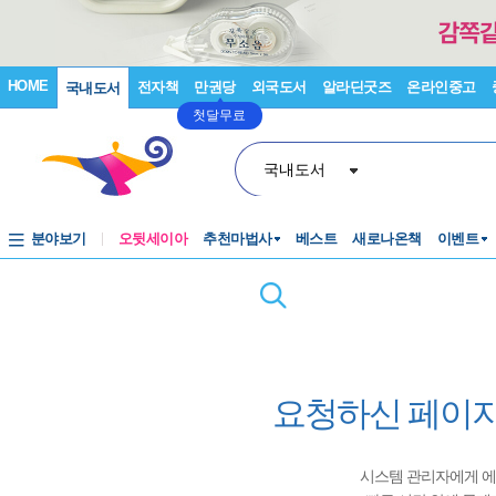
HOME
전자책
만권당
외국도서
알라딘굿즈
온라인중고
국내도서
첫달무료
국내도서
분야보기
오뒷세이아
추천마법사
베스트
새로나온책
이벤트
요청하신 페이지
시스템 관리자에게 에