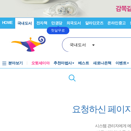
HOME
전자책
만권당
외국도서
알라딘굿즈
온라인중고
국내도서
첫달무료
국내도서
분야보기
오뒷세이아
추천마법사
베스트
새로나온책
이벤트
요청하신 페이지
시스템 관리자에게 에