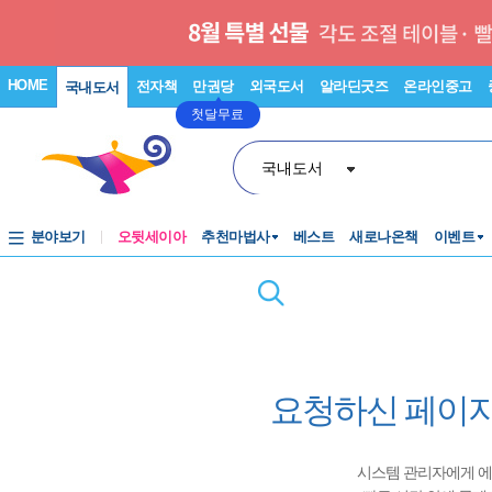
HOME
전자책
만권당
외국도서
알라딘굿즈
온라인중고
국내도서
첫달무료
국내도서
분야보기
오뒷세이아
추천마법사
베스트
새로나온책
이벤트
요청하신 페이지
시스템 관리자에게 에