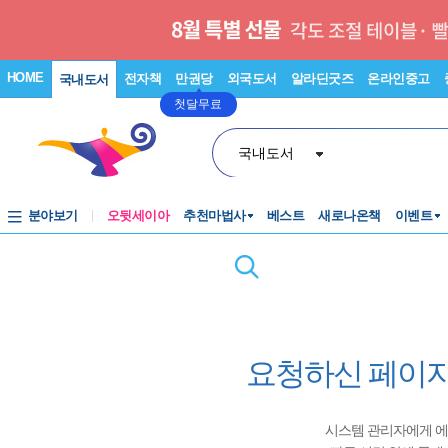
HOME
전자책
만권당
외국도서
알라딘굿즈
온라인중고
국내도서
첫달무료
국내도서
분야보기
오뒷세이아
추천마법사
베스트
새로나온책
이벤트
요청하신 페이지
시스템 관리자에게 에