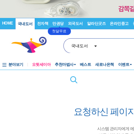
HOME
전자책
만권당
외국도서
알라딘굿즈
온라인중고
국내도서
첫달무료
국내도서
분야보기
오뒷세이아
추천마법사
베스트
새로나온책
이벤트
요청하신 페이지
시스템 관리자에게 에