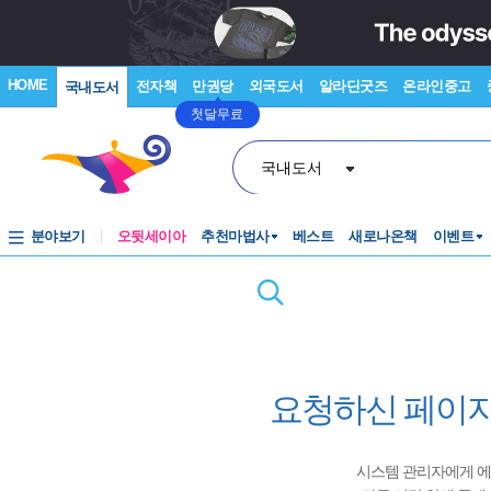
HOME
전자책
만권당
외국도서
알라딘굿즈
온라인중고
국내도서
첫달무료
국내도서
분야보기
오뒷세이아
추천마법사
베스트
새로나온책
이벤트
요청하신 페이지
시스템 관리자에게 에