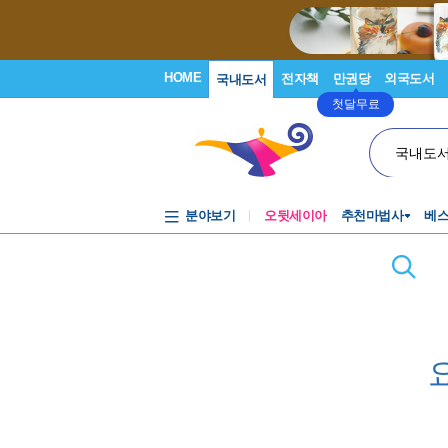
HOME
전자책
만권당
외국도서
국내도서
첫달무료
국내도
분야보기
오뒷세이아
추천마법사
베