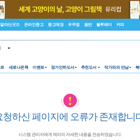
알라딘굿즈
온라인중고
중고매장
우주점
음반
블루레이
커피
서
스트
새로나온책
이벤트
정가인하도서
추천도서
작가와의 만남
북
요청하신 페이지에 오류가 존재합니다
시스템 관리자에게 에러의 자세한 내용을 전송하였습니다.