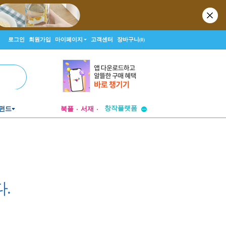
로그인
회원가입
마이페이지
고객센터
장바구니
(0)
투비컨티뉴드
창작플랫폼
펀드
북플
서재
투비컨티뉴드
.