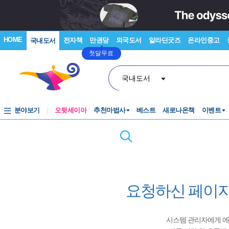
HOME
전자책
만권당
외국도서
알라딘굿즈
온라인중고
국내도서
첫달무료
국내도서
분야보기
오뒷세이아
추천마법사
베스트
새로나온책
이벤트
요청하신 페이지
시스템 관리자에게 에