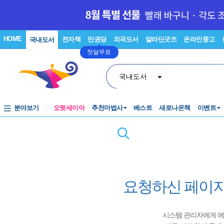
HOME
전자책
만권당
외국도서
알라딘굿즈
온라인중고
국내도서
첫달무료
국내도서
분야보기
오뒷세이아
추천마법사
베스트
새로나온책
이벤트
요청하신 페이지
시스템 관리자에게 에