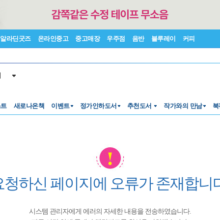
알라딘굿즈
온라인중고
중고매장
우주점
음반
블루레이
커피
서
스트
새로나온책
이벤트
정가인하도서
추천도서
작가와의 만남
북
요청하신 페이지에 오류가 존재합니다
시스템 관리자에게 에러의 자세한 내용을 전송하였습니다.