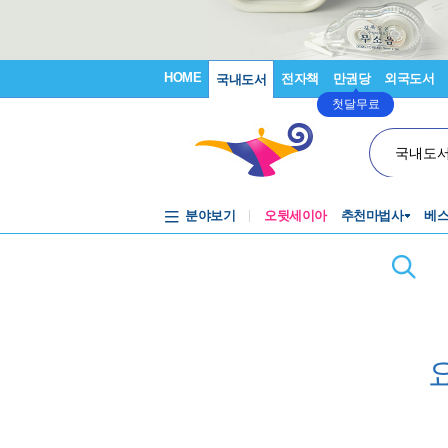
HOME
전자책
만권당
외국도서
국내도서
첫달무료
국내도
분야보기
오뒷세이아
추천마법사
베