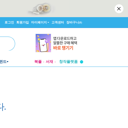
로그인
회원가입
마이페이지
고객센터
장바구니
(0)
투비컨티뉴드
창작플랫폼
펀드
북플
서재
투비컨티뉴드
.