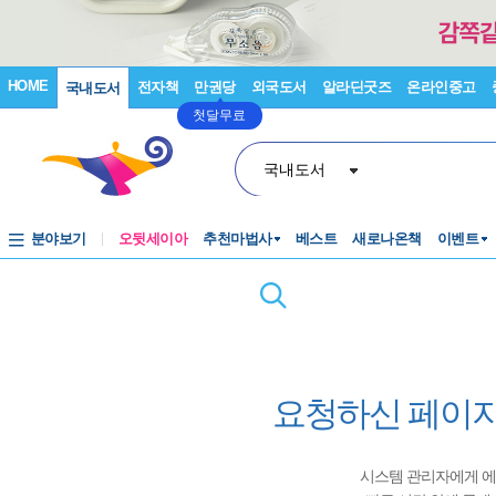
HOME
전자책
만권당
외국도서
알라딘굿즈
온라인중고
국내도서
첫달무료
국내도서
분야보기
오뒷세이아
추천마법사
베스트
새로나온책
이벤트
요청하신 페이지
시스템 관리자에게 에